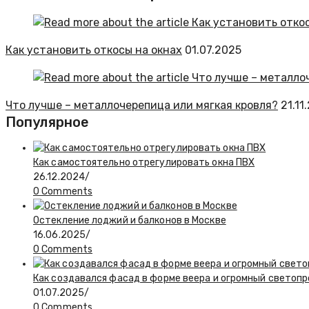
Как установить откосы на окнах
01.07.2025
Что лучше – металлочерепица или мягкая кровля?
21.11
Популярное
Как самостоятельно отрегулировать окна ПВХ
26.12.2024
/
0 Comments
Остекление лоджий и балконов в Москве
16.06.2025
/
0 Comments
Как создавался фасад в форме веера и огромный светоп
01.07.2025
/
0 Comments