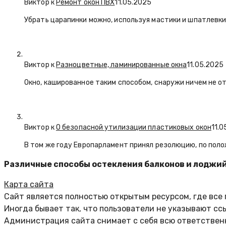
Виктор к
Ремонт окон ПВХ
11.05.2025
Убрать царапинки можно, используя мастики и шпатлевки
Виктор к
Разноцветные, ламинированные окна
11.05.2025
Окно, кашированное таким способом, снаружи ничем не о
Виктор к
О безопасной утилизации пластиковых окон
11.
В том же году Европарламент принял резолюцию, по пол
Различные способы остекления балконов и лоджи
Карта сайта
Сайт является полностью открытым ресурсом, где все
Иногда бывает так, что пользователи не указывают сс
Администрация сайта снимает с себя всю ответственн