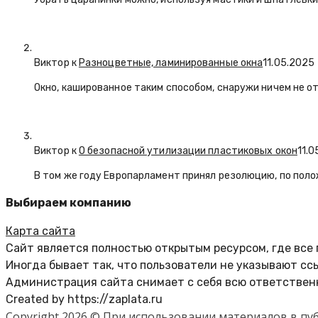
Виктор к
Разноцветные, ламинированные окна
11.05.2025
Окно, кашированное таким способом, снаружи ничем не о
Виктор к
О безопасной утилизации пластиковых окон
11.
В том же году Европарламент принял резолюцию, по пол
Выбираем компанию
Карта сайта
Сайт является полностью открытым ресурсом, где все
Иногда бывает так, что пользователи не указывают сс
Администрация сайта снимает с себя всю ответственн
Created by https://zaplata.ru
Copyright 2026 © При использовании материалов в п