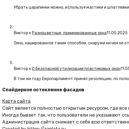
Убрать царапинки можно, используя мастики и шпатлевки
Виктор к
Разноцветные, ламинированные окна
11.05.2025
Окно, кашированное таким способом, снаружи ничем не о
Виктор к
О безопасной утилизации пластиковых окон
11.
В том же году Европарламент принял резолюцию, по пол
Спайдерное остекление фасадов
Карта сайта
Сайт является полностью открытым ресурсом, где все
Иногда бывает так, что пользователи не указывают сс
Администрация сайта снимает с себя всю ответственн
Created by https://zaplata.ru